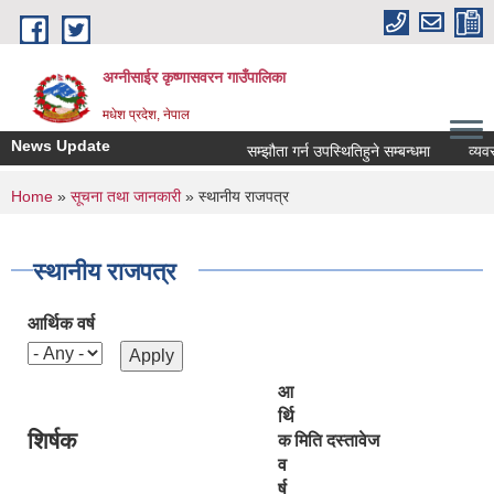
Skip to main content
अग्नीसाईर कृष्णासवरन गाउँपालिका
मधेश प्रदेश, नेपाल
News Update
सम्झौता गर्न उपस्थितिहुने सम्बन्धमा
व्यवसाय
You are here
Home
»
सूचना तथा जानकारी
» स्थानीय राजपत्र
स्थानीय राजपत्र
आर्थिक वर्ष
आ
र्थि
शिर्षक
क
मिति
दस्तावेज
व
र्ष