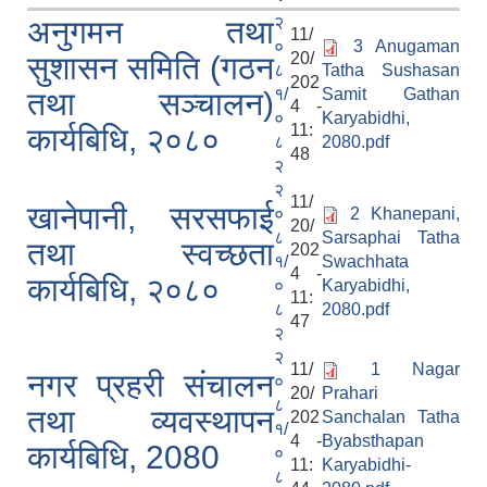
२
अनुगमन तथा
11/
०
3 Anugaman
20/
सुशासन समिति (गठन
८
Tatha Sushasan
202
१/
Samit Gathan
तथा सञ्चालन)
4 -
०
Karyabidhi,
11:
कार्यबिधि, २०८०
८
2080.pdf
48
२
२
11/
खानेपानी, सरसफाई
०
2 Khanepani,
20/
८
Sarsaphai Tatha
तथा स्वच्छता
202
१/
Swachhata
4 -
कार्यबिधि, २०८०
०
Karyabidhi,
11:
८
2080.pdf
47
२
२
11/
1 Nagar
नगर प्रहरी संचालन
०
20/
Prahari
८
तथा व्यवस्थापन
202
Sanchalan Tatha
१/
4 -
Byabsthapan
कार्यबिधि, 2080
०
11:
Karyabidhi-
८