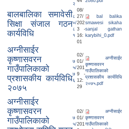
44
2080.pdf
२
08/
बालबालिका समावेसी
८
27/
bal balika
सिक्षा संजाल गठन
०/
202
smawesi sikaha
८
3 -
sanjal gathan
कार्यविधि
१
16:
karybihi_0.pdf
01
अग्नीसाईर
02/
कृष्णासवरन
अग्नीसाईर
७
01/
कृष्णासवरन
गाउँपालिकाको
५/
201
गाउँपालिकाको
७
9 -
प्रशासकीय कार्यविधि
प्रशासकीय कार्यविधि
६
12:
२०७५.pdf
२०७५
29
अग्नीसाईर
कृष्णासवरन
02/
अग्नीसाईर
७
01/
कृष्णासवरन
गाउँपालिकाको
५/
201
गाउँपालिकाको