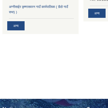
अग्नीसाईर कृष्णासवरन गाउँ कार्यपालिका ( छैठो गाउँ
सभा) )
अन्य
अन्य