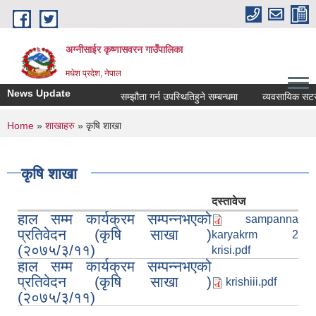
Skip to main content
अग्नीसाईर कृष्णासवरन गाउँपालिका
मधेश प्रदेश, नेपाल
News Update
सम्झौता गर्न उपस्थितिहुने सम्बन्धमा
व्यवसायिक सटर/को
You are here
Home
»
शाखाहरु
» कृषि शाखा
कृषि शाखा
दस्तावेज
हाल सम्म कार्यक्रम सम्पन्नभएको
sampanna
प्रतिवेदन (कृषि साखा )
karyakrm 2
(२०७५/३/११)
krisi.pdf
हाल सम्म कार्यक्रम सम्पन्नभएको
प्रतिवेदन (कृषि साखा )
krishiii.pdf
(२०७५/३/११)