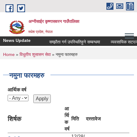
Skip to main content
अग्नीसाईर कृष्णासवरन गाउँपालिका
मधेश प्रदेश, नेपाल
News Update
सम्झौता गर्न उपस्थितिहुने सम्बन्धमा
व्यवसायिक सटर/कोठाह
You are here
Home
»
विधुतीय शुसासन सेवा
» नमुना फारमहरु
नमुना फारमहरु
आर्थिक वर्ष
आ
र्थि
शिर्षक
मिति
दस्तावेज
क
वर्ष
12/28/