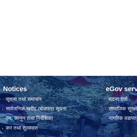
Notices
eGov serv
सूचना तथा समाचार
घटना दर्ता
सार्वजनिक खरीद /बोलपत्र सूचना
सामाजिक सुरक्ष
एन, कानुन तथा निर्देशिका
नागरिक वडापत्
कर तथा शुल्कहरु