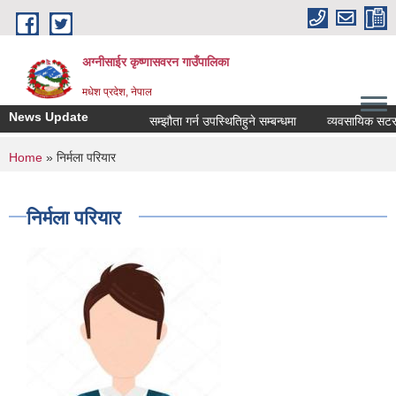
Skip to main content
अग्नीसाईर कृष्णासवरन गाउँपालिका
मधेश प्रदेश, नेपाल
News Update
सम्झौता गर्न उपस्थितिहुने सम्बन्धमा
व्यवसायिक सटर/कोठा
You are here
Home
» निर्मला परियार
निर्मला परियार