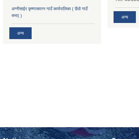
अग्नीसाईर कृष्णासवरन गाउँ कार्यपालिका ( छैठो गाउँ
सभा) )
अन्य
अन्य