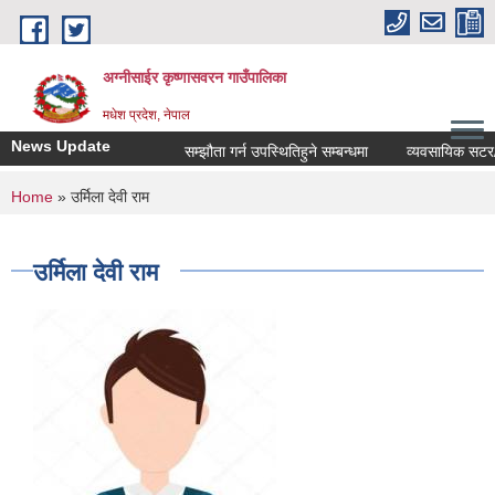
Skip to main content
अग्नीसाईर कृष्णासवरन गाउँपालिका
मधेश प्रदेश, नेपाल
News Update
सम्झौता गर्न उपस्थितिहुने सम्बन्धमा
व्यवसायिक सटर/कोठा
You are here
Home
» उर्मिला देवी राम
उर्मिला देवी राम