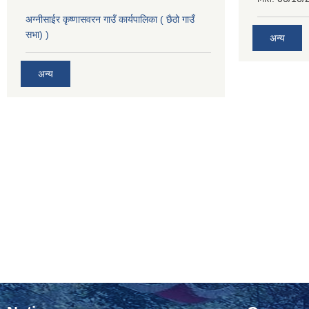
अग्नीसाईर कृष्णासवरन गाउँ कार्यपालिका ( छैठो गाउँ
सभा) )
अन्य
अन्य