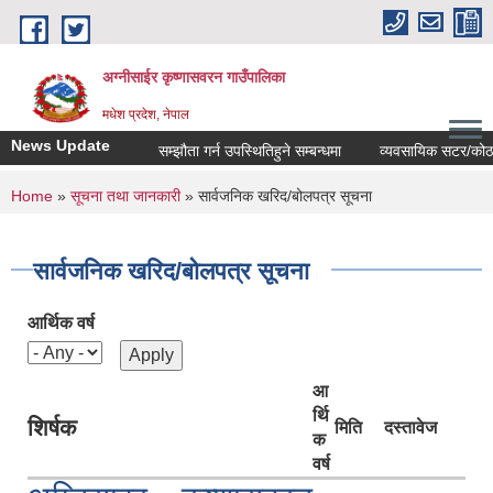
Skip to main content
अग्नीसाईर कृष्णासवरन गाउँपालिका
मधेश प्रदेश, नेपाल
News Update
सम्झौता गर्न उपस्थितिहुने सम्बन्धमा
व्यवसायिक सटर/कोठाहरुको
You are here
Home
»
सूचना तथा जानकारी
» सार्वजनिक खरिद/बोलपत्र सूचना
सार्वजनिक खरिद/बोलपत्र सूचना
आर्थिक वर्ष
आ
र्थि
शिर्षक
मिति
दस्तावेज
क
वर्ष