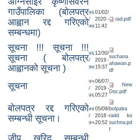
अग्निसाइर कृष्णासवरन
गाउँपालिका (बोलपत्र
७६
01/02/
/
2020 -
rad.pdf
आह्वान रद्द गरिएको
७७
11:42
सम्बन्धमा)
सूचना !!! सूचना !!!
७६
12/30/
सूचना ( बोलपत्र
suchana
/
2019 -
ahawan.p
आह्वानको सूचना )
७७
15:37
df
७५
06/07/
सूचना
New
/
2019 -
Doc.pdf
७६
05:27
बोलपत्र रद्द गरिएको
७४
05/09/
bolpatra
/
2018 -
radd ko
सम्बन्धी सूचना।
७५
20:52
suchna.pd
f
जीप खरिद सम्बन्धी