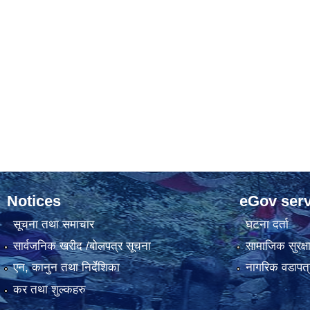
Notices
eGov serv
सूचना तथा समाचार
घटना दर्ता
सार्वजनिक खरीद /बोलपत्र सूचना
सामाजिक सुरक्ष
एन, कानुन तथा निर्देशिका
नागरिक वडापत्
कर तथा शुल्कहरु