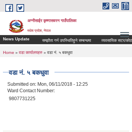
Skip to main content
अग्नीसाईर कृष्णासवरन गाउँपालिका
मधेश प्रदेश, नेपाल
News Update
सम्झौता गर्न उपस्थितिहुने सम्बन्धमा
व्यवसायिक सटर/कोठाहरुको
You are here
Home
»
वडा कार्यालयहरु
» वडा नं. ५ बकधुवा
वडा नं. ५ बकधुवा
Submitted on:
Mon, 06/11/2018 - 12:25
Ward Contact Number:
9807731225