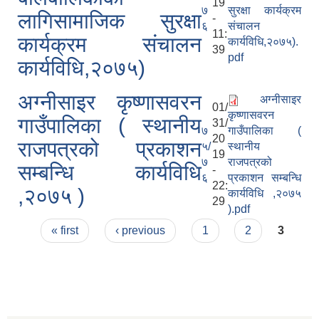
19
७
सुरक्षा कार्यक्रम
लागिसामाजिक सुरक्षा
-
६
संचालन
11:
कार्यक्रम संचालन
कार्यविधि,२०७५).
39
pdf
कार्यविधि,२०७५)
अग्नीसाइर कृष्णासवरन
अग्नीसाइर
01/
कृष्णासवरन
गाउँपालिका ( स्थानीय
31/
७
गाउँपालिका (
20
राजपत्रको प्रकाशन
५/
स्थानीय
19
७
राजपत्रको
सम्बन्धि कार्यविधि
-
६
प्रकाशन सम्बन्धि
22:
,२०७५ )
कार्यविधि ,२०७५
29
).pdf
Pages
« first
‹ previous
1
2
3