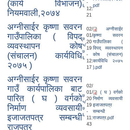
(कार्य विभाजन)
-
६
pdf
12:
नियमवाली,२०७४
21
अग्नीसाईर कृष्णा सवरन
02/
अग्नीसाईर
गाउँपालिका ( विपद्
01/
कृष्णा सवरन
७
20
गाउँपालिका (
व्यवस्थापन कोष
५/
19
विपद् व्यवस्थापन
७
(संचालन) कार्यविधि
-
कोष (संचालन)
६
12:
कार्यविधि २०७५
२०७५ )
17
).pdf
अग्नीसाईर कृष्णा सवरन
02/
गाउँ कार्यपालिका बाट
01/
( घ ) वर्गको
७
पारित ( घ ) वर्गको
20
निर्माण व्यवसायी
५/
19
इजाजतपत्र
निर्माण व्यवसायी
७
-
सम्बन्धी
६
इजाजतपत्र सम्बन्धी
11:
राजपत्र.pdf
43
राजपत्र