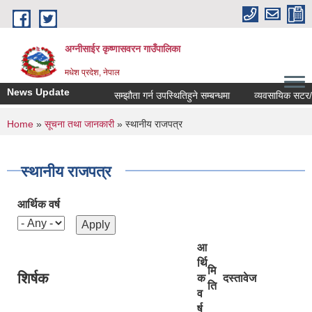
Skip to main content
अग्नीसाईर कृष्णासवरन गाउँपालिका
मधेश प्रदेश, नेपाल
News Update
सम्झौता गर्न उपस्थितिहुने सम्बन्धमा
व्यवसायिक सटर/कोठाहर
You are here
Home
»
सूचना तथा जानकारी
» स्थानीय राजपत्र
स्थानीय राजपत्र
आर्थिक वर्ष
आ
र्थि
मि
शिर्षक
क
दस्तावेज
ति
व
र्ष