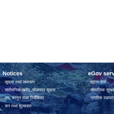
Notices
eGov serv
सूचना तथा समाचार
घटना दर्ता
सार्वजनिक खरीद /बोलपत्र सूचना
सामाजिक सुरक्ष
एन, कानुन तथा निर्देशिका
नागरिक वडापत्
कर तथा शुल्कहरु