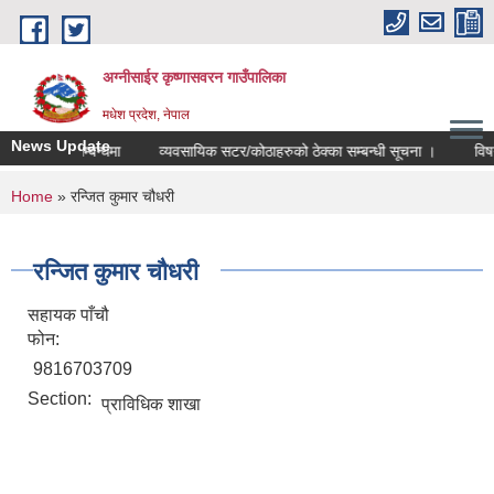
Skip to main content
अग्नीसाईर कृष्णासवरन गाउँपालिका
मधेश प्रदेश, नेपाल
News Update
्थितिहुने सम्बन्धमा
व्यवसायिक सटर/कोठाहरुको ठेक्का सम्बन्धी सूचना ।
विषय वि
You are here
Home
» रन्जित कुमार चौधरी
रन्जित कुमार चौधरी
सहायक पाँचौ
फोन:
9816703709
Section:
प्राविधिक शाखा