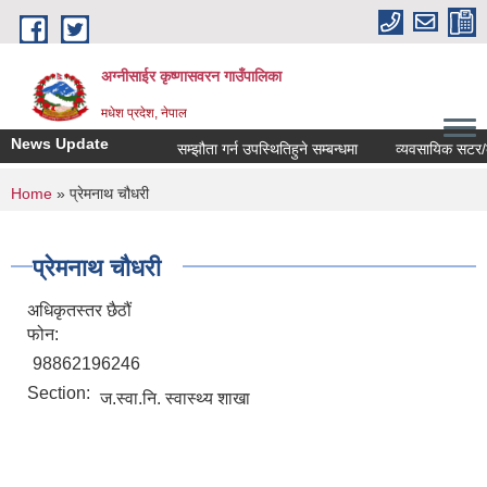
Skip to main content
अग्नीसाईर कृष्णासवरन गाउँपालिका
मधेश प्रदेश, नेपाल
News Update
सम्झौता गर्न उपस्थितिहुने सम्बन्धमा
व्यवसायिक सटर/कोठा
You are here
Home
» प्रेमनाथ चौधरी
प्रेमनाथ चौधरी
अधिकृतस्तर छैठौं
फोन:
98862196246
Section:
ज.स्वा.नि. स्वास्थ्य शाखा