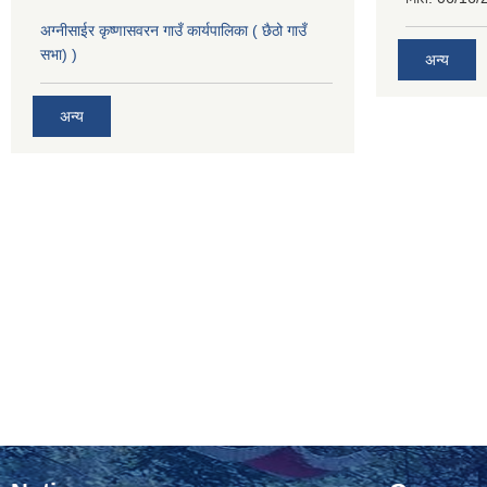
अग्नीसाईर कृष्णासवरन गाउँ कार्यपालिका ( छैठो गाउँ
सभा) )
अन्य
अन्य