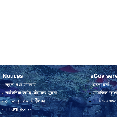
Notices
eGov serv
सूचना तथा समाचार
घटना दर्ता
सार्वजनिक खरीद /बोलपत्र सूचना
सामाजिक सुरक्ष
एन, कानुन तथा निर्देशिका
नागरिक वडापत्
कर तथा शुल्कहरु