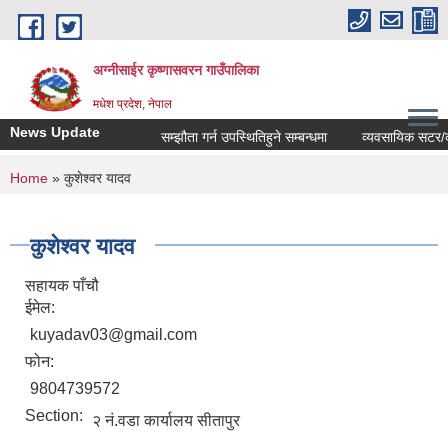
Skip to main content
अग्नीसाईर कृष्णासवरन गाउँपालिका
मधेश प्रदेश, नेपाल
News Update
सम्झौता गर्न उपस्थितिहुने सम्बन्धमा
व्यवसायिक सटर/कोठाह
You are here
Home
» कुशेश्वर यादव
कुशेश्वर यादव
सहायक पाँचौ
ईमेल:
kuyadav03@gmail.com
फोन:
9804739572
Section:
२ नं.वडा कार्यालय सीतापुर